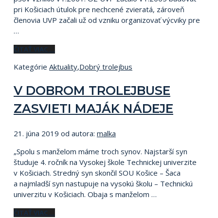
pri Košiciach útulok pre nechcené zvieratá, zároveň
členovia UVP začali už od vzniku organizovať výcviky pre
…
ČITAŤ VIAC …
Kategórie
Aktuality
,
Dobrý trolejbus
V DOBROM TROLEJBUSE
ZASVIETI MAJÁK NÁDEJE
21. júna 2019
od autora:
malka
„Spolu s manželom máme troch synov. Najstarší syn
študuje 4. ročník na Vysokej škole Technickej univerzite
v Košiciach. Stredný syn skončil SOU Košice – Šaca
a najmladší syn nastupuje na vysokú školu – Technickú
univerzitu v Košiciach. Obaja s manželom …
ČITAŤ VIAC …