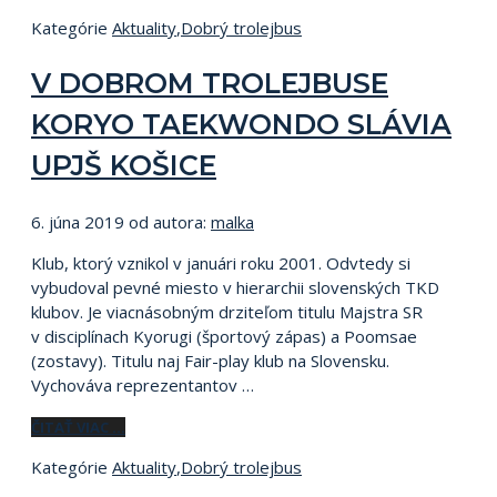
Kategórie
Aktuality
,
Dobrý trolejbus
V DOBROM TROLEJBUSE
KORYO TAEKWONDO SLÁVIA
UPJŠ KOŠICE
6. júna 2019
od autora:
malka
Klub, ktorý vznikol v januári roku 2001. Odvtedy si
vybudoval pevné miesto v hierarchii slovenských TKD
klubov. Je viacnásobným drziteľom titulu Majstra SR
v disciplínach Kyorugi (športový zápas) a Poomsae
(zostavy). Titulu naj Fair-play klub na Slovensku.
Vychováva reprezentantov …
ČITAŤ VIAC …
Kategórie
Aktuality
,
Dobrý trolejbus