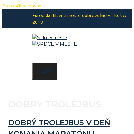
Preskočiť na obsah
Európske hlavné mesto dobrovoľníctva Košice
2019
MENU
DOBRÝ TROLEJBUS
DOBRÝ TROLEJBUS V DEŇ
KONANIA MARATÓNU