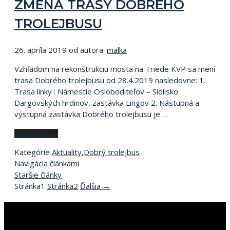
ZMENA TRASY DOBRÉHO
TROLEJBUSU
26. apríla 2019
od autora:
malka
Vzhľadom na rekonštrukciu mosta na Triede KVP sa mení
trasa Dobrého trolejbusu od 28.4.2019 nasledovne: 1.
Trasa linky : Námestie Osloboditeľov – Sídlisko
Dargovských hrdinov, zastávka Lingov 2. Nástupná a
výstupná zastávka Dobrého trolejbusu je …
ČITAŤ VIAC …
Kategórie
Aktuality
,
Dobrý trolejbus
Navigácia článkami
Staršie články
Stránka
1
Stránka
2
Ďalšia
→