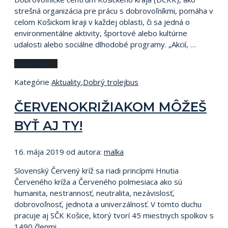
strešná organizácia pre prácu s dobrovoľníkmi, pomáha v
celom Košickom kraji v každej oblasti, či sa jedná o
environmentálne aktivity, športové alebo kultúrne
udalosti alebo sociálne dlhodobé programy. „Akcií, …
ČITAŤ VIAC …
Kategórie
Aktuality
,
Dobrý trolejbus
ČERVENOKRIŽIAKOM MÔŽEŠ
BYŤ AJ TY!
16. mája 2019
od autora:
malka
Slovenský Červený kríž sa riadi princípmi Hnutia
Červeného kríža a Červeného polmesiaca ako sú
humanita, nestrannosť, neutralita, nezávislosť,
dobrovoľnosť, jednota a univerzálnosť. V tomto duchu
pracuje aj SČK Košice, ktorý tvorí 45 miestnych spolkov s
1490 členmi. …