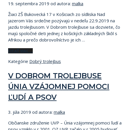
19. septembra 2019
od autora:
malka
Žiaci ZŠ Bukovecká 17 v Košiciach zo sídliska Nad
jazerom Vás srdečne pozývajú v nedeľu 22.9.2019 na
jazdu trolejbusom. V Dobrom trolejbuse sa dozviete, čo
majú spoločné deti jednej z košických základných škôl s
Afrikou a prečo dobrovoľníctvo je ich …
ČITAŤ VIAC …
Kategórie
Dobrý trolejbus
V DOBROM TROLEJBUSE
ÚNIA VZÁJOMNEJ POMOCI
ĽUDÍ A PSOV
3. júla 2019
od autora:
malka
Občianske združenie UVP – Únia vzájomnej pomoci ľudí a
psov vzniklo v r.2001. OZ UVP začalo v r.2005 budovať