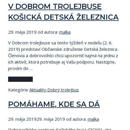
V DOBROM TROLEJBUSE
KOŠICKÁ DETSKÁ ŽELEZNICA
29. mája 2019
od autora:
malka
V Dobrom trolejbuse sa tento týždeň v nedeľu (2. 6.
2019) predstaví Občianske združenie Detská železnica.
Členovia a dobrovoľníci chcú upozorniť najmä na jednu z
ich aktivít, ktorá potrebuje aj Vašu podporu. Nastúpte,
prosím do …
ČITAŤ VIAC …
Kategórie
Aktuality
,
Dobrý trolejbus
POMÁHAME, KDE SA DÁ
29. mája 2019
29. mája 2019
od autora:
malka
Dobrovoľnícke centrum Košického kraja (DCKK), ako