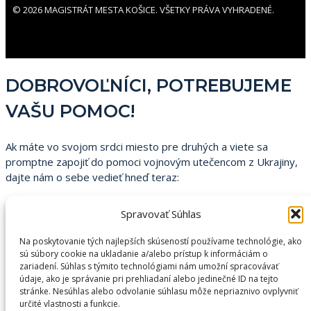
© 2026 MAGISTRÁT MESTA KOŠICE. VŠETKY PRÁVA VYHRADENÉ.
DOBROVOĽNÍCI, POTREBUJEME
VAŠU POMOC!
Ak máte vo svojom srdci miesto pre druhých a viete sa
promptne zapojiť do pomoci vojnovým utečencom z Ukrajiny,
dajte nám o sebe vedieť hneď teraz:
Volajte do call centra mesta Košice na 055/64 19
Spravovať Súhlas
955,
píšte na
sos-ua@kosice.sk
.
Na poskytovanie tých najlepších skúseností používame technológie, ako
sú súbory cookie na ukladanie a/alebo prístup k informáciám o
Posily hľadáme:
zariadení. Súhlas s týmito technológiami nám umožní spracovávať
údaje, ako je správanie pri prehliadaní alebo jedinečné ID na tejto
do call centra mesta Košice
, kde poskytujeme utečencom
stránke. Nesúhlas alebo odvolanie súhlasu môže nepriaznivo ovplyvniť
i širokej verejnosti dôležité informácie a usmernenia,
určité vlastnosti a funkcie.