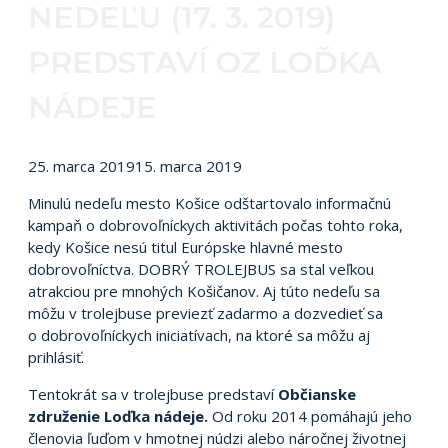
NEDEĽU (17. 3. 2019)
PREDSTAVÍ OZ LOĎKA
NÁDEJE
25. marca 2019
15. marca 2019
Minulú nedeľu mesto Košice odštartovalo informačnú
kampaň o dobrovoľníckych aktivitách počas tohto roka,
kedy Košice nesú titul Európske hlavné mesto
dobrovoľníctva. DOBRÝ TROLEJBUS sa stal veľkou
atrakciou pre mnohých Košičanov. Aj túto nedeľu sa
môžu v trolejbuse previezť zadarmo a dozvedieť sa
o dobrovoľníckych iniciatívach, na ktoré sa môžu aj
prihlásiť.
Tentokrát sa v trolejbuse predstaví
Občianske
združenie
Loďka nádeje.
Od roku 2014 pomáhajú jeho
členovia ľuďom v hmotnej núdzi alebo náročnej životnej