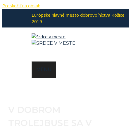
Preskočiť na obsah
Európske hlavné mesto dobrovoľníctva Košice
2019
MENU
V DOBROM
TROLEJBUSE SA V