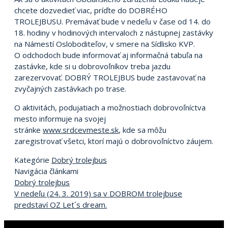
chcete dozvedieť viac, príďte do DOBRÉHO
TROLEJBUSU. Premávať bude v nedeľu v čase od 14. do
18. hodiny v hodinových intervaloch z nástupnej zastávky
na Námestí Osloboditeľov, v smere na Sídlisko KVP.
O odchodoch bude informovať aj informačná tabuľa na
zastávke, kde si u dobrovoľníkov treba jazdu
zarezervovať. DOBRÝ TROLEJBUS bude zastavovať na
zvyčajných zastávkach po trase.
O aktivitách, podujatiach a možnostiach dobrovoľníctva
mesto informuje na svojej
stránke
www.srdcevmeste.sk
, kde sa môžu
zaregistrovať všetci, ktorí majú o dobrovoľníctvo záujem.
Kategórie
Dobrý trolejbus
Navigácia článkami
Dobrý trolejbus
V nedeľu (24. 3. 2019) sa v DOBROM trolejbuse
predstaví OZ Let´s dream.