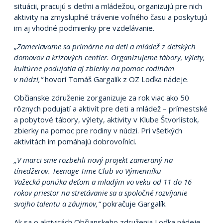
situácii, pracujú s deťmi a mládežou, organizujú pre nich
aktivity na zmysluplné trávenie voľného času a poskytujú
im aj vhodné podmienky pre vzdelávanie.
„Zameriavame sa primárne na deti a mládež z detských
domovov a krízových centier. Organizujeme tábory, výlety,
kultúrne podujatia aj zbierky na pomoc rodinám
v núdzi,“
hovorí Tomáš Gargalík z OZ Loďka nádeje.
Občianske združenie zorganizuje za rok viac ako 50
rôznych podujatí a aktivít pre deti a mládež – prímestské
a pobytové tábory, výlety, aktivity v Klube Štvorlístok,
zbierky na pomoc pre rodiny v núdzi. Pri všetkých
aktivitách im pomáhajú dobrovoľníci.
„V marci sme rozbehli nový projekt zameraný na
tínedžerov. Teenage Time Club vo Výmenníku
Važecká ponúka deťom a mladým vo veku od 11 do 16
rokov priestor na stretávanie sa a spoločné rozvíjanie
svojho talentu a záujmov,“
pokračuje Gargalík.
Ak sa o aktivitách Občianskeho združenia Loďka nádeje