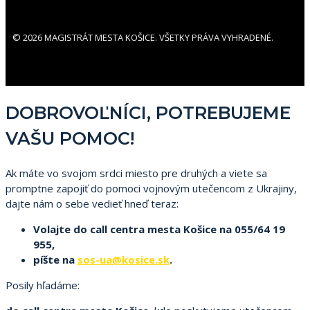
© 2026 MAGISTRÁT MESTA KOŠICE. VŠETKY PRÁVA VYHRADENÉ.
DOBROVOĽNÍCI, POTREBUJEME
VAŠU POMOC!
Ak máte vo svojom srdci miesto pre druhých a viete sa
promptne zapojiť do pomoci vojnovým utečencom z Ukrajiny,
dajte nám o sebe vedieť hneď teraz:
Volajte do call centra mesta Košice na 055/64 19
955,
píšte na
sos-ua@kosice.sk
.
Posily hľadáme: