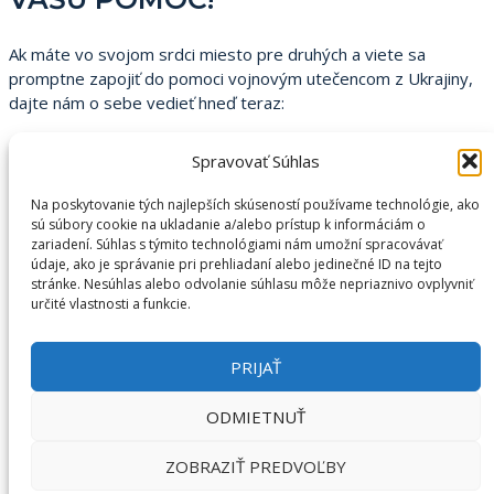
Ak máte vo svojom srdci miesto pre druhých a viete sa
promptne zapojiť do pomoci vojnovým utečencom z Ukrajiny,
dajte nám o sebe vedieť hneď teraz:
Volajte do call centra mesta Košice na 055/64 19
Spravovať Súhlas
955,
píšte na
sos-ua@kosice.sk
.
Na poskytovanie tých najlepších skúseností používame technológie, ako
sú súbory cookie na ukladanie a/alebo prístup k informáciám o
Posily hľadáme:
zariadení. Súhlas s týmito technológiami nám umožní spracovávať
údaje, ako je správanie pri prehliadaní alebo jedinečné ID na tejto
do call centra mesta Košice
, kde poskytujeme utečencom
stránke. Nesúhlas alebo odvolanie súhlasu môže nepriaznivo ovplyvniť
i širokej verejnosti dôležité informácie a usmernenia,
určité vlastnosti a funkcie.
do K13 na Kukučínovej 2
, kde prebieha materiálna zbierka
PRIJAŤ
na „Čéhačko“, ktoré v týchto dňoch slúži ako hotspot
pre ľudí utekajúcich pred vojnou na Ukrajine.
Žiaduci sú aj
ODMIETNUŤ
pediatri.
ZOBRAZIŤ PREDVOĽBY
Ukrajinčina nie je podmienkou, je však vítaná.