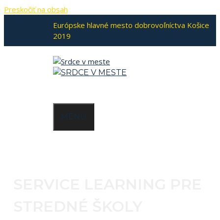
Preskočiť na obsah
Európske hlavné mesto dobrovoľníctva Košice
2019
MENU
SERVICE LEARNING PRE
STREDNÉ ŠKOLY