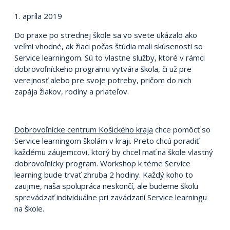
1. apríla 2019
Do praxe po strednej škole sa vo svete ukázalo ako
veľmi vhodné, ak žiaci počas štúdia mali skúsenosti so
Service learningom. Sú to vlastne služby, ktoré v rámci
dobrovoľníckeho programu vytvára škola, či už pre
verejnosť alebo pre svoje potreby, pričom do nich
zapája žiakov, rodiny a priateľov.
Dobrovoľnícke centrum Košického kraja
chce pomôcť so
Service learningom školám v kraji. Preto chcú poradiť
každému záujemcovi, ktorý by chcel mať na škole vlastný
dobrovoľnícky program. Workshop k téme Service
learning bude trvať zhruba 2 hodiny. Každý koho to
zaujme, naša spolupráca neskončí, ale budeme školu
sprevádzať individuálne pri zavádzaní Service learningu
na škole.