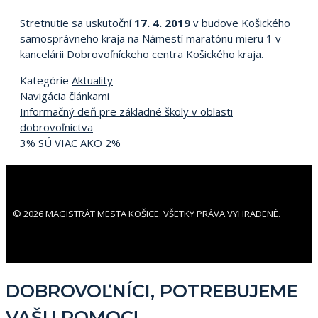
Stretnutie sa uskutoční
17. 4. 2019
v budove Košického
samosprávneho kraja na Námestí maratónu mieru 1 v
kancelárii Dobrovoľníckeho centra Košického kraja.
Kategórie
Aktuality
Navigácia článkami
Informačný deň pre základné školy v oblasti
dobrovoľníctva
3% SÚ VIAC AKO 2%
© 2026 MAGISTRÁT MESTA KOŠICE. VŠETKY PRÁVA VYHRADENÉ.
DOBROVOĽNÍCI, POTREBUJEME
VAŠU POMOC!