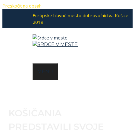
Preskočiť na obsah
Európske hlavné mesto dobrovoľníctva Košice
2019
MENU
KOŠIČANIA
PREDSTAVILI SVOJE