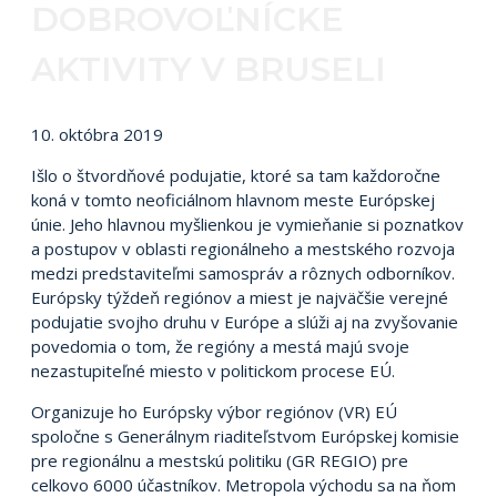
DOBROVOĽNÍCKE
AKTIVITY V BRUSELI
10. októbra 2019
Išlo o štvordňové podujatie, ktoré sa tam každoročne
koná v tomto neoficiálnom hlavnom meste Európskej
únie. Jeho hlavnou myšlienkou je vymieňanie si poznatkov
a postupov v oblasti regionálneho a mestského rozvoja
medzi predstaviteľmi samospráv a rôznych odborníkov.
Európsky týždeň regiónov a miest je najväčšie verejné
podujatie svojho druhu v Európe a slúži aj na zvyšovanie
povedomia o tom, že regióny a mestá majú svoje
nezastupiteľné miesto v politickom procese EÚ.
Organizuje ho Európsky výbor regiónov (VR) EÚ
spoločne s Generálnym riaditeľstvom Európskej komisie
pre regionálnu a mestskú politiku (GR REGIO) pre
celkovo 6000 účastníkov. Metropola východu sa na ňom