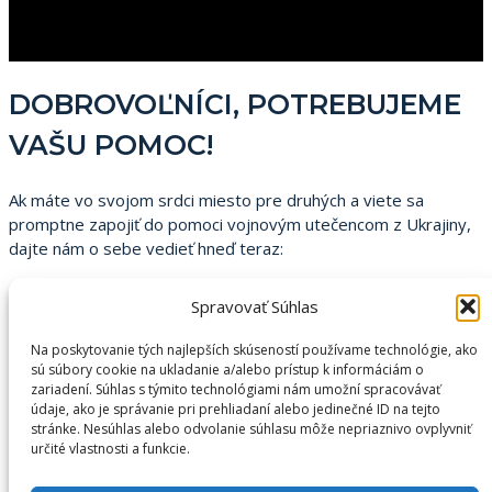
DOBROVOĽNÍCI, POTREBUJEME
VAŠU POMOC!
Ak máte vo svojom srdci miesto pre druhých a viete sa
promptne zapojiť do pomoci vojnovým utečencom z Ukrajiny,
dajte nám o sebe vedieť hneď teraz:
Volajte do call centra mesta Košice na 055/64 19
Spravovať Súhlas
955,
píšte na
sos-ua@kosice.sk
.
Na poskytovanie tých najlepších skúseností používame technológie, ako
sú súbory cookie na ukladanie a/alebo prístup k informáciám o
Posily hľadáme:
zariadení. Súhlas s týmito technológiami nám umožní spracovávať
údaje, ako je správanie pri prehliadaní alebo jedinečné ID na tejto
do call centra mesta Košice
, kde poskytujeme utečencom
stránke. Nesúhlas alebo odvolanie súhlasu môže nepriaznivo ovplyvniť
i širokej verejnosti dôležité informácie a usmernenia,
určité vlastnosti a funkcie.
do K13 na Kukučínovej 2
, kde prebieha materiálna zbierka