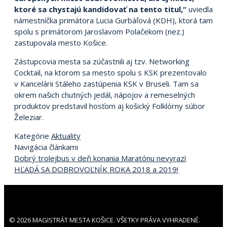
ktoré sa chystajú kandidovať na tento titul,“
uviedla
námestníčka primátora Lucia Gurbáľová (KDH), ktorá tam
spolu s primátorom Jaroslavom Polačekom (nez.)
zastupovala mesto Košice.
Zástupcovia mesta sa zúčastnili aj tzv. Networking
Cocktail, na ktorom sa mesto spolu s KSK prezentovalo
v Kancelárii Stáleho zastúpenia KSK v Bruseli. Tam sa
okrem našich chutných jedál, nápojov a remeselných
produktov predstavil hosťom aj košický Folklórny súbor
Železiar.
Kategórie
Aktuality
Navigácia článkami
Dobrý trolejbus v deň konania Maratónu nevyrazí
HĽADÁ SA DOBROVOĽNÍK ROKA 2018 a 2019!
© 2026 MAGISTRÁT MESTA KOŠICE. VŠETKY PRÁVA VYHRADENÉ.