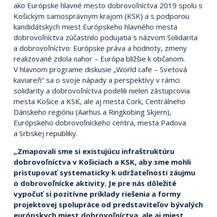
ako Európske hlavné mesto dobrovoľníctva 2019 spolu s
Košickým samosprávnym krajom (KSK) a s podporou
kandidátskych miest Európskeho hlavného mesta
dobrovoľníctva zúčastnilo podujatia s názvom Solidarita
a dobrovoľníctvo: Európske práva a hodnoty, zmeny
realizované zdola nahor – Európa bližšie k občanom.
V hlavnom programe diskusie „World cafe – Svetová
kaviareň“ sa o svoje nápady a perspektívy v rámci
solidarity a dobrovoľníctva podelili nielen zástupcovia
mesta Košice a KSK, ale aj mesta Cork, Centrálneho
Dánskeho regiónu (Aarhus a Ringkobing Skjern),
Európskeho dobrovoľníckeho centra, mesta Padova
a Srbskej republiky.
„Zmapovali sme si existujúcu infraštruktúru
dobrovoľníctva v Košiciach a KSK, aby sme mohli
pristupovať systematicky k udržateľnosti záujmu
o dobrovoľnícke aktivity. Je pre nás dôležité
vypočuť si pozitívne príklady riešenia a formy
projektovej spolupráce od predstaviteľov bývalých
európskych miest dobrovoľníctva, ale aj miest,